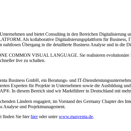
ternehmen und bietet Consulting in den Bereichen Digitalisierung und
. Als kollaborative Digitialisierungsplattform für Business, IT u
inen nahtlosen Übergang in die detaillierte Business Analyse und in di
sere ONE COMMON VISUAL LANGUAGE. Sie realisieren evolutionäre P
hneller live zu schalten.
sVenta Business GmbH, ein Beratungs- und IT-Dienstleistungsunterneh
ierten Experten für Projekte in Unternehmen sowie die Ausbildung und
BAP®. In diesem Bereich sind wir Marktführer in Deutschland mit mehr
rechenden Ländern engagiert, im Vorstand des Germany Chapter des Inte
ss Analyse und Projektmanagement.
 finden Sie hier
hier
oder unter
www.masventa.de
.