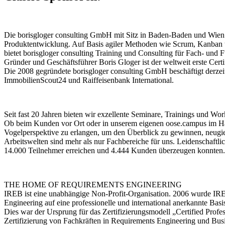
Die borisgloger consulting GmbH mit Sitz in Baden-Baden und Wie
Produktentwicklung. Auf Basis agiler Methoden wie Scrum, Kanban 
bietet borisgloger consulting Training und Consulting für Fach- und
Gründer und Geschäftsführer Boris Gloger ist der weltweit erste Cer
Die 2008 gegründete borisgloger consulting GmbH beschäftigt derz
ImmobilienScout24 und Raiffeisenbank International.
Seit fast 20 Jahren bieten wir exzellente Seminare, Trainings und Wor
Ob beim Kunden vor Ort oder in unserem eigenen oose.campus im Hamb
Vogelperspektive zu erlangen, um den Überblick zu gewinnen, neug
Arbeitswelten sind mehr als nur Fachbereiche für uns. Leidenschaftli
14.000 Teilnehmer erreichen und 4.444 Kunden überzeugen konnten.
THE HOME OF REQUIREMENTS ENGINEERING
IREB ist eine unabhängige Non-Profit-Organisation. 2006 wurde IRE
Engineering auf eine professionelle und international anerkannte Basis
Dies war der Ursprung für das Zertifizierungsmodell „Certified Pr
Zertifizierung von Fachkräften in Requirements Engineering und Bu