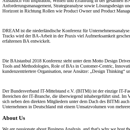
Austausch von Inspiration, Wissen und Erfahrung in der gesamten 
Anforderungsmanagement, Strategieanalyse sowie Lösungsdesign und
Horizont in Richtung Rollen wie Product Owner und Product Manag
DREAM ist die niederländische Konferenz für Unternehmensanalyse. 
Tracks wird der BA-Arbeit in der Praxis viel Aufmerksamkeit gesche
erfahrenen BA entwickelt.
Die BAistanbul 2018 Konferenz steht unter dem Motto Design Driven 
Tools and Methodologies, Role of BAs in Customer-Centric, Innovat
kundenzentriertere Organisation, neue Ansätze: „Design Thinking“ 
Der Bundesverband IT-Mittelstand e.V. (BITMi) ist der einzige IT-Fachv
Bereichen der IT-Branche, die überwiegend inhabergeführt sind. I
sich neben den direkten Mitgliedern unter dem Dach des BITMi auch m
Unternehmen in Deutschland mit einem Umsatzvolumen von mehreren
About Us
We are passionate about Business Analysis, and that's why we host