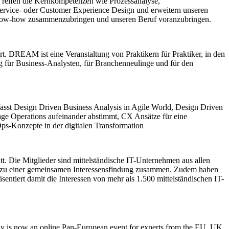
reifen die Kernkompetenzen wie Prozessanalyse,
ervice- oder Customer Experience Design und erweitern unseren
Know-how zusammenzubringen und unseren Beruf voranzubringen.
 DREAM ist eine Veranstaltung von Praktikern für Praktiker, in den
g für Business-Analysten, für Branchenneulinge und für den
asst Design Driven Business Analysis in Agile World, Design Driven
ge Operations aufeinander abstimmt, CX Ansätze für eine
s-Konzepte in der digitalen Transformation
itt. Die Mitglieder sind mittelständische IT-Unternehmen aus allen
s zu einer gemeinsamen Interessensfindung zusammen. Zudem haben
ntiert damit die Interessen von mehr als 1.500 mittelständischen IT-
y is now an online Pan-European event for experts from the EU, UK,