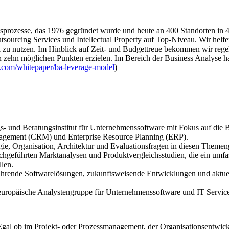
tsprozesse, das 1976 gegründet wurde und heute an 400 Standorten in 4
ourcing Services und Intellectual Property auf Top-Niveau. Wir helfen
al zu nutzen. Im Hinblick auf Zeit- und Budgettreue bekommen wir reg
on zehn möglichen Punkten erzielen. Im Bereich der Business Analyse
i.com/whitepaper/ba-leverage-model
)
- und Beratungsinstitut für Unternehmenssoftware mit Fokus auf die 
agement (CRM) und Enterprise Resource Planning (ERP).
gie, Organisation, Architektur und Evaluationsfragen in diesen Them
chgeführten Marktanalysen und Produktvergleichsstudien, die ein umfa
llen.
führende Softwarelösungen, zukunftsweisende Entwicklungen und aktu
opäische Analystengruppe für Unternehmenssoftware und IT Services
 Egal ob im Projekt- oder Prozessmanagement, der Organisationsentwick