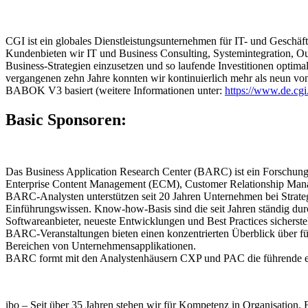
CGI ist ein globales Dienstleistungsunternehmen für IT- und Geschäf
Kundenbieten wir IT und Business Consulting, Systemintegration, Outs
Business-Strategien einzusetzen und so laufende Investitionen optim
vergangenen zehn Jahre konnten wir kontinuierlich mehr als neun v
BABOK V3 basiert (weitere Informationen unter:
https://www.de.cg
Basic Sponsoren:
Das Business Application Research Center (BARC) ist ein Forschungs
Enterprise Content Management (ECM), Customer Relationship Man
BARC-Analysten unterstützen seit 20 Jahren Unternehmen bei Strate
Einführungswissen. Know-how-Basis sind die seit Jahren ständig dur
Softwareanbieter, neueste Entwicklungen und Best Practices sicherste
BARC-Veranstaltungen bieten einen konzentrierten Überblick über 
Bereichen von Unternehmensapplikationen.
BARC formt mit den Analystenhäusern CXP und PAC die führende eur
ibo – Seit über 35 Jahren stehen wir für Kompetenz in Organisation.