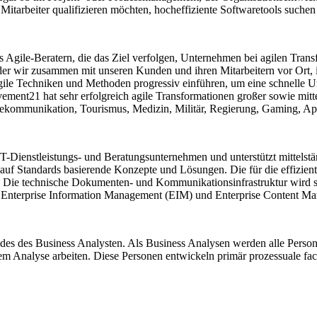
Mitarbeiter qualifizieren möchten, hocheffiziente Softwaretools suchen
 Agile-Beratern, die das Ziel verfolgen, Unternehmen bei agilen Trans
r wir zusammen mit unseren Kunden und ihren Mitarbeitern vor Ort, i
gile Techniken und Methoden progressiv einführen, um eine schnelle
vement21 hat sehr erfolgreich agile Transformationen großer sowie mi
lekommunikation, Tourismus, Medizin, Militär, Regierung, Gaming, Ap
T-Dienstleistungs- und Beratungsunternehmen und unterstützt mittelstä
re auf Standards basierende Konzepte und Lösungen. Die für die effizi
 Die technische Dokumenten- und Kommunikationsinfrastruktur wird so 
des Enterprise Information Management (EIM) und Enterprise Content 
des des Business Analysten. Als Business Analysen werden alle Person
Analyse arbeiten. Diese Personen entwickeln primär prozessuale fac