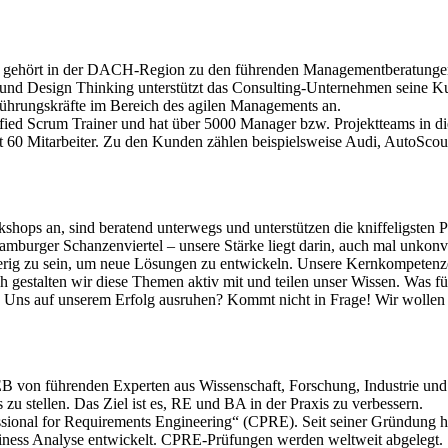
n gehört in der DACH-Region zu den führenden Managementberatungen
und Design Thinking unterstützt das Consulting-Unternehmen seine K
 Führungskräfte im Bereich des agilen Managements an.
tified Scrum Trainer und hat über 5000 Manager bzw. Projektteams in d
eit 60 Mitarbeiter. Zu den Kunden zählen beispielsweise Audi, Auto
kshops an, sind beratend unterwegs und unterstützen die kniffeligsten P
urger Schanzenviertel – unsere Stärke liegt darin, auch mal unkonve
ierig zu sein, um neue Lösungen zu entwickeln. Unsere Kernkompeten
ch gestalten wir diese Themen aktiv mit und teilen unser Wissen. Was f
 Uns auf unserem Erfolg ausruhen? Kommt nicht in Frage! Wir wolle
B von führenden Experten aus Wissenschaft, Forschung, Industrie und 
 zu stellen. Das Ziel ist es, RE und BA in der Praxis zu verbessern.
ofessional for Requirements Engineering“ (CPRE). Seit seiner Gründu
siness Analyse entwickelt. CPRE-Prüfungen werden weltweit abgelegt.