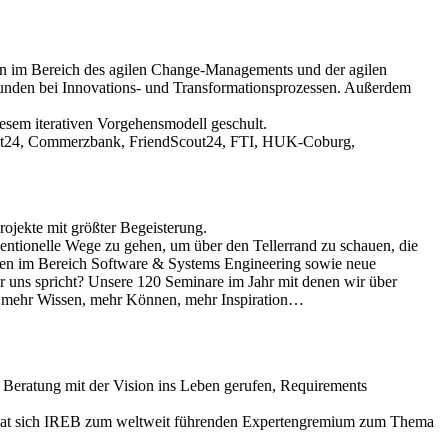
 im Bereich des agilen Change-Managements und der agilen
unden bei Innovations- und Transformationsprozessen. Außerdem
iesem iterativen Vorgehensmodell geschult.
Scout24, Commerzbank, FriendScout24, FTI, HUK-Coburg,
rojekte mit größter Begeisterung.
ntionelle Wege zu gehen, um über den Tellerrand zu schauen, die
zen im Bereich Software & Systems Engineering sowie neue
ür uns spricht? Unsere 120 Seminare im Jahr mit denen wir über
n mehr Wissen, mehr Können, mehr Inspiration…
Beratung mit der Vision ins Leben gerufen, Requirements
ng hat sich IREB zum weltweit führenden Expertengremium zum Thema