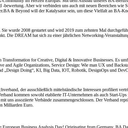
BA-Community im Herzen Europas: Mit dem Ausbau unseres BA-Berufs 
 -bewertung. Aber wir verbinden uns auch mit neuen Bereichen wie S
er.BA & Beyond will der Katalysator sein, um diese Vielfalt an BA-
Sie wurde 2008 gestartet und wird 2019 zum zehnten Mal durchgeführt.
nkt. Die DREAM hat sich zu einer jährlichen Networking-Veranstaltun
Transformation for Creative, Digital & Innovative Businesses. Es umf
ive and Agile Organizations, Service Design: Wie man UX und Backsta
und „Design Doing“, KI, Big Data, IOT, Robotik, DesignOps und DevOp
erband, der ausschließlich mittelständische Interessen profiliert vertr
m Verband kommen sowohl etablierte IT-Unternehmen als auch Start-Up
it uns assoziierte Verbände zusammengeschlossen. Der Verband repräse
 Milliarden Euro.
 the European Business Analysis Day! Originating from Germany, BA Da